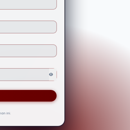
an ini.