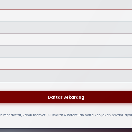
Daftar Sekarang
 mendaftar, kamu menyetujui syarat & ketentuan serta kebijakan privasi layan